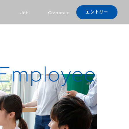
エントリー
e
Job
Corporate
Employee