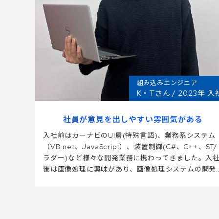
組み込みエンジニア
K・Tさん / 2023年 入
社員が意見を出しやすい雰囲気がある
入社前はカーナビのUI層(特殊言語)、業務系システム
（VB.net、JavaScript）、装置制御(C#、C++、ST/
ラダー)など様々な開発業務に携わってきました。入
後は画像処理に興味があり、画像処理システムの開発
に携わっています。また、JPTは福利厚生や社員旅行
先にいたるまで、全体会議で意見を出し合い決めてい
ます。自分のやりたいことや希望を発信しやすい風土
が気に入っています。